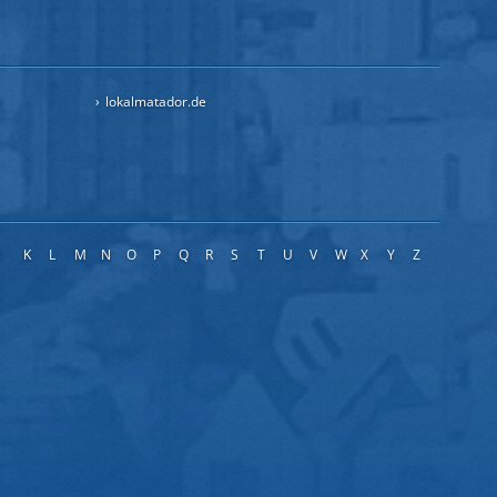
lokalmatador.de
J
K
L
M
N
O
P
Q
R
S
T
U
V
W
X
Y
Z