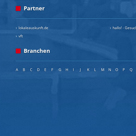
Partner
lokaleauskunft.de
hallo! - Gesu
vft
Branchen
A
B
C
D
E
F
G
H
I
J
K
L
M
N
O
P
Q