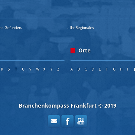
cht. Gefunden.
Ihr Regionales
Orte
R
S
T
U
V
W
X
Y
Z
A
B
C
D
E
F
G
H
I
Branchenkompass Frankfurt © 2019