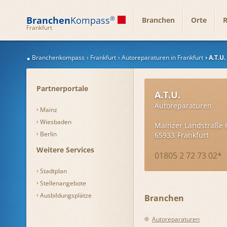
Branchen
Kompass
®
Branchen
Orte
R
Frankfurt
Branchenkompass
Frankfurt
Autoreparaturen in Frankfurt
A.T.U.
Partnerportale
A.T.U.
Autoreparaturen
Mainz
Wiesbaden
Mainzer Landstraße 
Berlin
65933
Frankfurt
Weitere Services
01805 2 72 73 02*
Stadtplan
Stellenangebote
Ausbildungsplätze
Branchen
Autoreparaturen