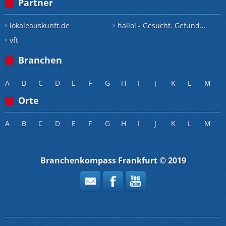
Partner
lokaleauskunft.de
hallo! - Gesucht. Gefunden.
vft
Branchen
A
B
C
D
E
F
G
H
I
J
K
L
M
Orte
A
B
C
D
E
F
G
H
I
J
K
L
M
Branchenkompass Frankfurt © 2019