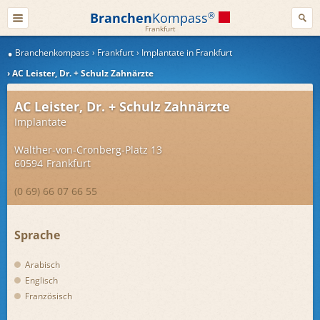
Branchen
Kompass
®
Frankfurt
Branchenkompass
Frankfurt
Implantate in Frankfurt
AC Leister, Dr. + Schulz Zahnärzte
AC Leister, Dr. + Schulz Zahnärzte
Implantate
Walther-von-Cronberg-Platz 13
60594
Frankfurt
(0 69) 66 07 66 55
Sprache
Arabisch
Englisch
Französisch