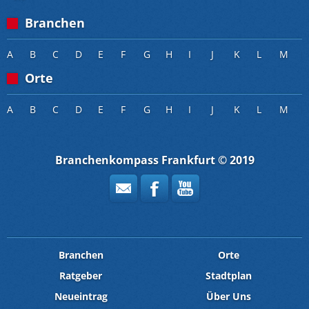
Branchen
A
B
C
D
E
F
G
H
I
J
K
L
M
Orte
A
B
C
D
E
F
G
H
I
J
K
L
M
Branchenkompass Frankfurt © 2019
Branchen
Orte
Ratgeber
Stadtplan
Neueintrag
Über Uns