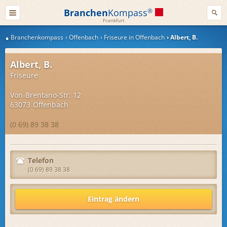
Branchen
Kompass
®
Frankfurt
Branchenkompass
Offenbach
Friseure in Offenbach
Albert, B.
Albert, B.
Friseure
Von-Brentano-Str. 12
63073
Offenbach
(0 69) 89 38 38
Telefon
(0 69) 89 38 38
Eintrag ändern