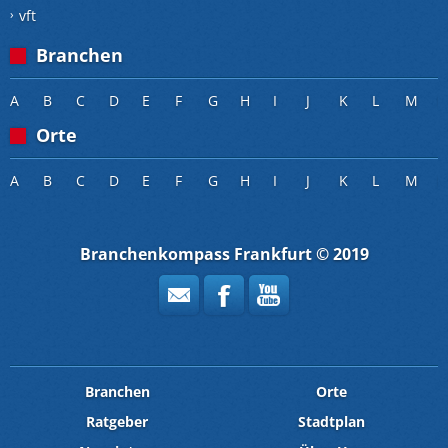
vft
Branchen
A
B
C
D
E
F
G
H
I
J
K
L
M
Orte
A
B
C
D
E
F
G
H
I
J
K
L
M
Branchenkompass Frankfurt © 2019
Branchen
Orte
Ratgeber
Stadtplan