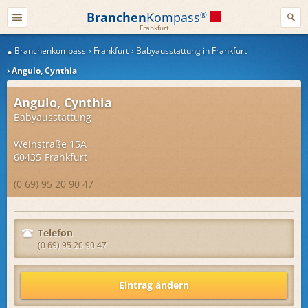
Branchen
Kompass
®
Frankfurt
Branchenkompass
Frankfurt
Babyausstattung in Frankfurt
Angulo, Cynthia
Angulo, Cynthia
Babyausstattung
Weinstraße 15A
60435
Frankfurt
(0 69) 95 20 90 47
Telefon
(0 69) 95 20 90 47
Eintrag ändern