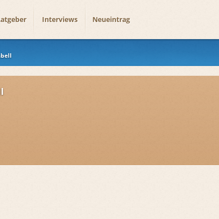
atgeber
Interviews
Neueintrag
bell
l