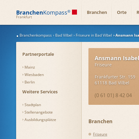
Branchen
Kompass
®
Branchen
Orte
R
Frankfurt
Branchenkompass
Bad Vilbel
Friseure in Bad Vilbel
Ansmann Isa
Partnerportale
Ansmann Isabel
Friseure
Mainz
Wiesbaden
Frankfurter Str. 159
Berlin
61118
Bad Vilbel
Weitere Services
(0 61 01) 8 42 04
Stadtplan
Stellenangebote
Ausbildungsplätze
Branchen
Friseure