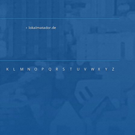
lokalmatador.de
J
K
L
M
N
O
P
Q
R
S
T
U
V
W
X
Y
Z