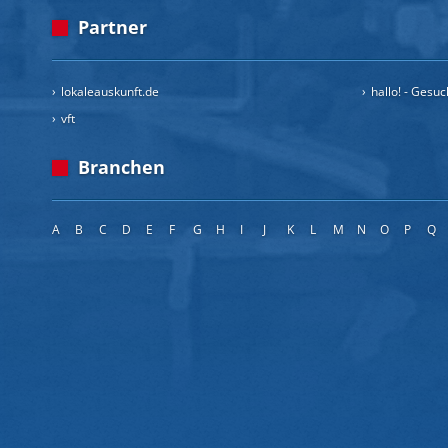
Partner
lokaleauskunft.de
hallo! - Gesu
vft
Branchen
A
B
C
D
E
F
G
H
I
J
K
L
M
N
O
P
Q