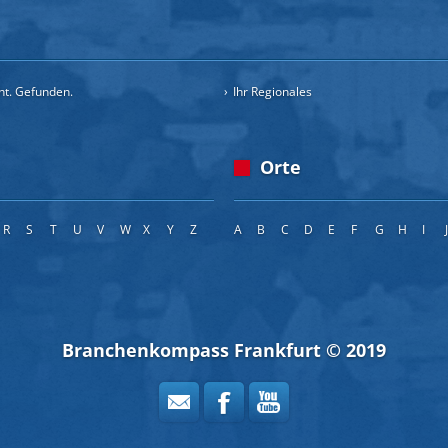
cht. Gefunden.
Ihr Regionales
Orte
R
S
T
U
V
W
X
Y
Z
A
B
C
D
E
F
G
H
I
Branchenkompass Frankfurt © 2019