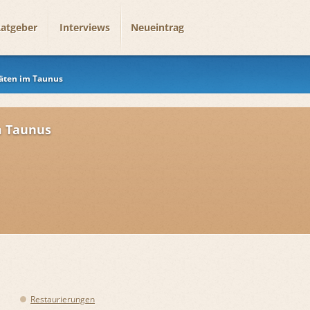
atgeber
Interviews
Neueintrag
äten im Taunus
m Taunus
Restaurierungen