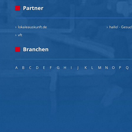
Partner
lokaleauskunft.de
hallo! - Gesu
vft
Branchen
A
B
C
D
E
F
G
H
I
J
K
L
M
N
O
P
Q