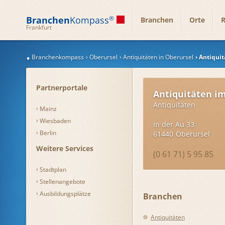
Branchen
Kompass
®
Branchen
Orte
R
Frankfurt
Branchenkompass
Oberursel
Antiquitäten in Oberursel
Antiquit
Partnerportale
Antiquitäten i
Antiquitäten
Mainz
Wiesbaden
In der Au 33
Berlin
61440
Oberursel
Weitere Services
(0 61 71) 5 95 85
Stadtplan
Stellenangebote
Ausbildungsplätze
Branchen
Antiquitäten