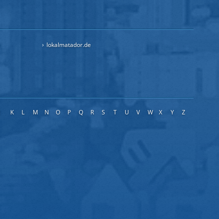
lokalmatador.de
J
K
L
M
N
O
P
Q
R
S
T
U
V
W
X
Y
Z