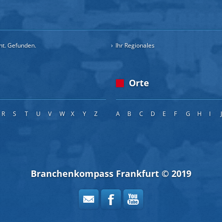
cht. Gefunden.
Ihr Regionales
Orte
R
S
T
U
V
W
X
Y
Z
A
B
C
D
E
F
G
H
I
Branchenkompass Frankfurt © 2019