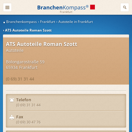
Branchen
Kompass
®
Frankfurt
Branchenkompass
Frankfurt
Autoteile in Frankfurt
ATS Autoteile Roman Szott
ATS Autoteile Roman Szott
Autoteile
Bolongarostraße 59
65934
Frankfurt
(0 69) 31 31 44
Telefon
(0 69) 31 31 44
Fax
(0 69) 30 47 76