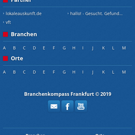
lokaleauskunft.de
hallo! - Gesucht. Gefunden.
vft
Branchen
A
B
C
D
E
F
G
H
I
J
K
L
M
Orte
A
B
C
D
E
F
G
H
I
J
K
L
M
Branchenkompass Frankfurt © 2019