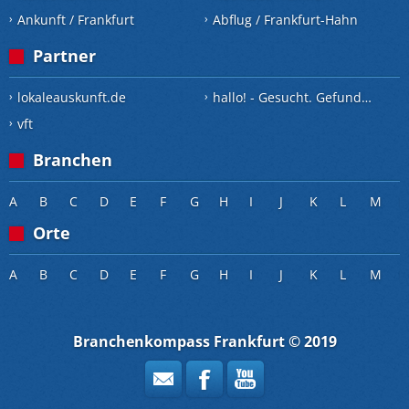
Ankunft / Frankfurt
Abflug / Frankfurt-Hahn
Partner
lokaleauskunft.de
hallo! - Gesucht. Gefunden.
vft
Branchen
A
B
C
D
E
F
G
H
I
J
K
L
M
Orte
A
B
C
D
E
F
G
H
I
J
K
L
M
Branchenkompass Frankfurt © 2019