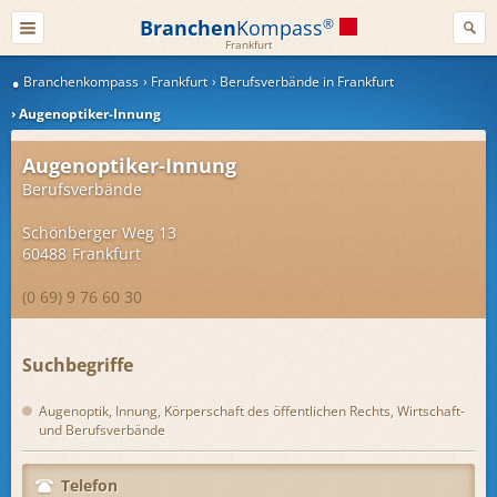
Branchen
Kompass
®
Frankfurt
Branchenkompass
Frankfurt
Berufsverbände in Frankfurt
Augenoptiker-Innung
Augenoptiker-Innung
Berufsverbände
Schönberger Weg 13
60488
Frankfurt
(0 69) 9 76 60 30
Suchbegriffe
Augenoptik, Innung, Körperschaft des öffentlichen Rechts, Wirtschaft-
und Berufsverbände
Telefon