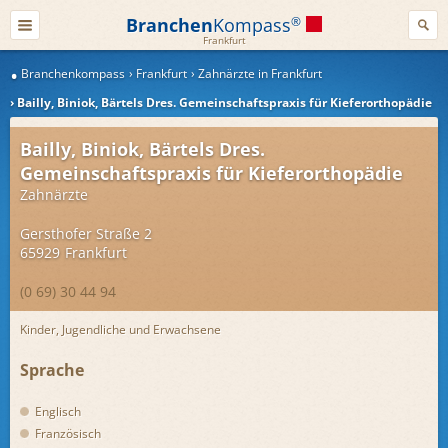
Branchen
Kompass
®
Frankfurt
Branchenkompass
Frankfurt
Zahnärzte in Frankfurt
Bailly, Biniok, Bärtels Dres. Gemeinschaftspraxis für Kieferorthopädie
Bailly, Biniok, Bärtels Dres.
Gemeinschaftspraxis für Kieferorthopädie
Zahnärzte
Gersthofer Straße 2
65929
Frankfurt
(0 69) 30 44 94
Kinder, Jugendliche und Erwachsene
Sprache
Englisch
Französisch