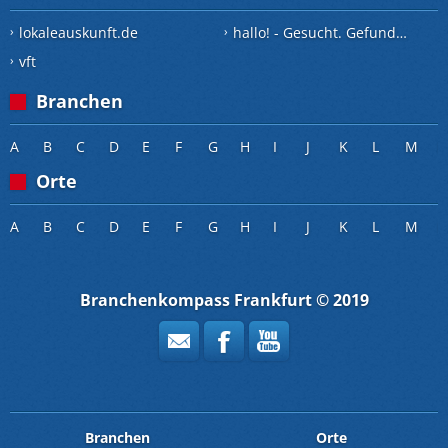
lokaleauskunft.de
hallo! - Gesucht. Gefunden.
vft
Branchen
A
B
C
D
E
F
G
H
I
J
K
L
M
Orte
A
B
C
D
E
F
G
H
I
J
K
L
M
Branchenkompass Frankfurt © 2019
Branchen
Orte