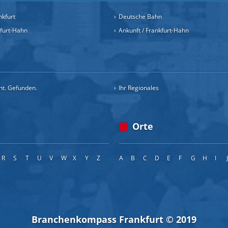
nkfurt
Deutsche Bahn
kfurt-Hahn
Ankunft / Frankfurt-Hahn
cht. Gefunden.
Ihr Regionales
Orte
R
S
T
U
V
W
X
Y
Z
A
B
C
D
E
F
G
H
I
Branchenkompass Frankfurt © 2019