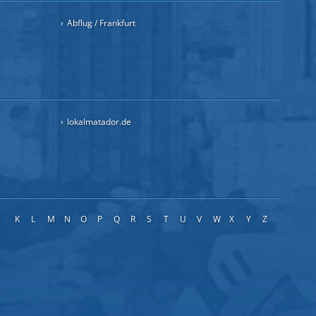
Abflug / Frankfurt
lokalmatador.de
J
K
L
M
N
O
P
Q
R
S
T
U
V
W
X
Y
Z