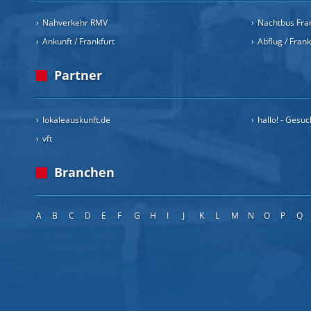
Nahverkehr RMV
Nachtbus Fra
Ankunft / Frankfurt
Abflug / Fran
Partner
lokaleauskunft.de
hallo! - Gesu
vft
Branchen
A
B
C
D
E
F
G
H
I
J
K
L
M
N
O
P
Q