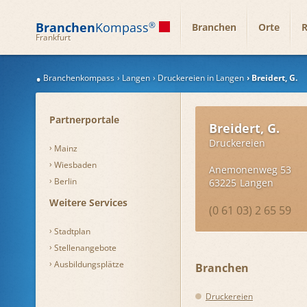
Branchen
Kompass
®
Branchen
Orte
R
Frankfurt
Branchenkompass
Langen
Druckereien in Langen
Breidert, G.
Partnerportale
Breidert, G.
Druckereien
Mainz
Wiesbaden
Anemonenweg 53
Berlin
63225
Langen
Weitere Services
(0 61 03) 2 65 59
Stadtplan
Stellenangebote
Ausbildungsplätze
Branchen
Druckereien