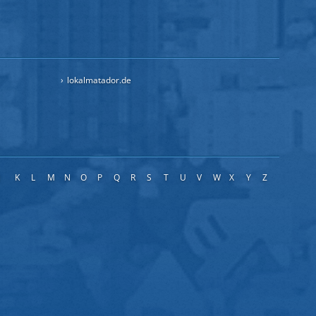
lokalmatador.de
J
K
L
M
N
O
P
Q
R
S
T
U
V
W
X
Y
Z