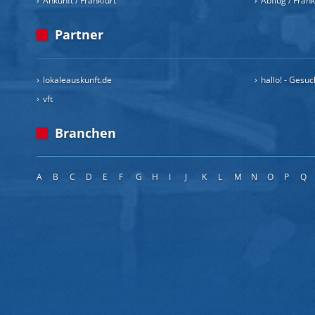
Ankunft / Frankfurt
Abflug / Fran
Partner
lokaleauskunft.de
hallo! - Gesu
vft
Branchen
A
B
C
D
E
F
G
H
I
J
K
L
M
N
O
P
Q