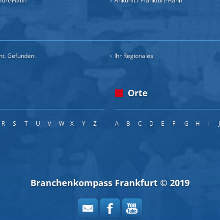
kfurt-Hahn
Ankunft / Frankfurt-Hahn
cht. Gefunden.
Ihr Regionales
Orte
R
S
T
U
V
W
X
Y
Z
A
B
C
D
E
F
G
H
I
Branchenkompass Frankfurt © 2019