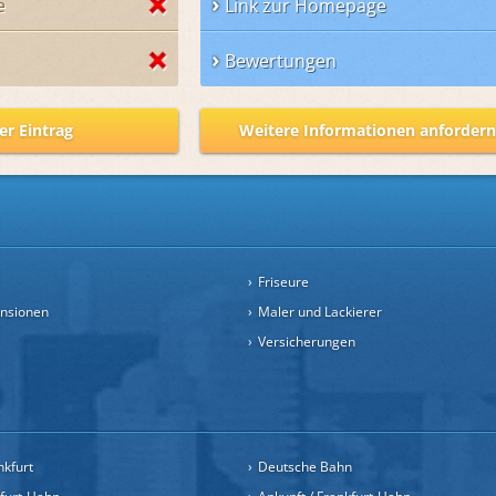
e
Link zur Homepage
Bewertungen
er Eintrag
Weitere Informationen anforder
Friseure
ensionen
Maler und Lackierer
Versicherungen
nkfurt
Deutsche Bahn