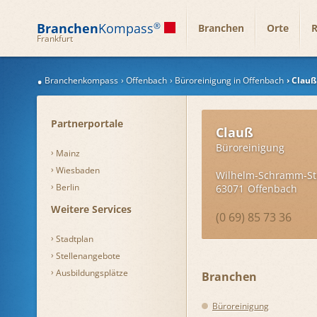
Branchen
Kompass
®
Branchen
Orte
R
Frankfurt
Branchenkompass
Offenbach
Büroreinigung in Offenbach
Clauß
Partnerportale
Clauß
Büroreinigung
Mainz
Wiesbaden
Wilhelm-Schramm-Str
Berlin
63071
Offenbach
Weitere Services
(0 69) 85 73 36
Stadtplan
Stellenangebote
Ausbildungsplätze
Branchen
Büroreinigung