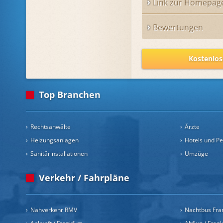
Link zur Homepag
Bewertungen
Kostenlos
Top Branchen
Rechtsanwälte
Ärzte
Heizungsanlagen
Hotels und P
Sanitärinstallationen
Umzüge
Verkehr / Fahrpläne
Nahverkehr RMV
Nachtbus Fra