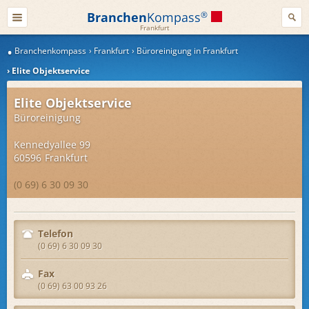
Branchen
Kompass
®
Frankfurt
Branchenkompass
Frankfurt
Büroreinigung in Frankfurt
Elite Objektservice
Elite Objektservice
Büroreinigung
Kennedyallee 99
60596
Frankfurt
(0 69) 6 30 09 30
Telefon
(0 69) 6 30 09 30
Fax
(0 69) 63 00 93 26