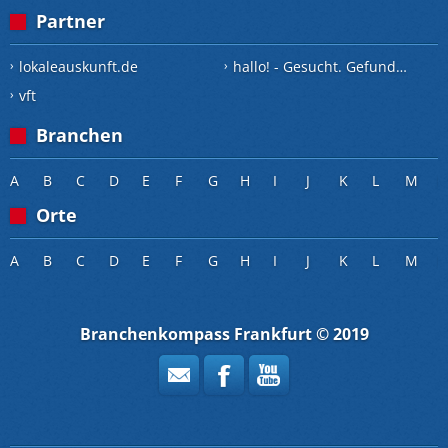
Partner
lokaleauskunft.de
hallo! - Gesucht. Gefunden.
vft
Branchen
A
B
C
D
E
F
G
H
I
J
K
L
M
Orte
A
B
C
D
E
F
G
H
I
J
K
L
M
Branchenkompass Frankfurt © 2019