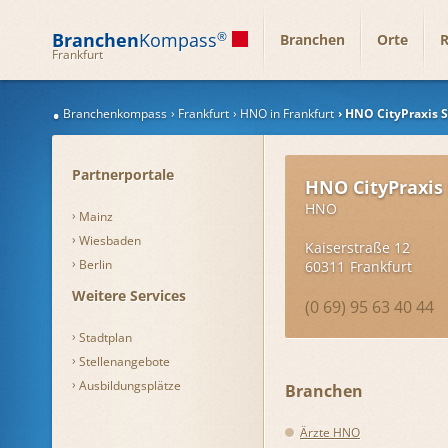
Branchen
Kompass
®
Branchen
Orte
R
Frankfurt
Branchenkompass
Frankfurt
HNO in Frankfurt
HNO CityPraxis S
Partnerportale
HNO CityPraxis
HNO
Mainz
Wiesbaden
Kaiserstraße 12
Berlin
60311
Frankfurt
Weitere Services
(0 69) 95 63 40 44
Stadtplan
Stellenangebote
Ausbildungsplätze
Branchen
Ärzte HNO