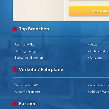
Kostenlos
Top Branchen
Rechtsanwälte
Ärzte
Heizungsanlagen
Hotels und P
Sanitärinstallationen
Umzüge
Verkehr / Fahrpläne
Nahverkehr RMV
Nachtbus Fra
Ankunft / Frankfurt
Abflug / Fran
Partner