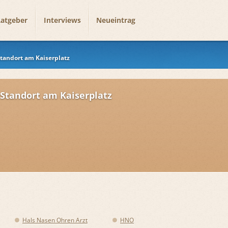
atgeber
Interviews
Neueintrag
tandort am Kaiserplatz
 Standort am Kaiserplatz
Hals Nasen Ohren Arzt
HNO