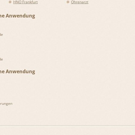
HNO Frankfurt
Ohrenarzt
sche Anwendung
de
de
sche Anwendung
örungen