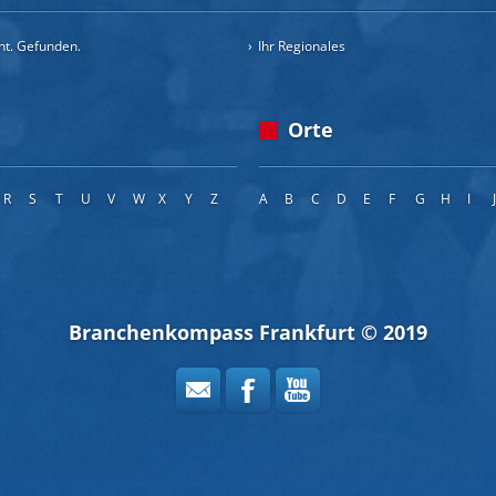
cht. Gefunden.
Ihr Regionales
Orte
R
S
T
U
V
W
X
Y
Z
A
B
C
D
E
F
G
H
I
Branchenkompass Frankfurt © 2019