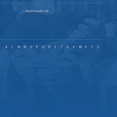
lokalmatador.de
J
K
L
M
N
O
P
Q
R
S
T
U
V
W
X
Y
Z