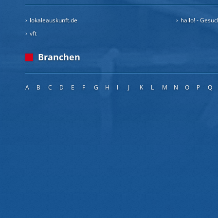
lokaleauskunft.de
hallo! - Gesu
vft
Branchen
A
B
C
D
E
F
G
H
I
J
K
L
M
N
O
P
Q