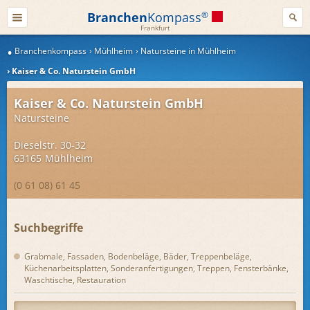
Branchen
Kompass
®
Frankfurt
Branchenkompass
Mühlheim
Natursteine in Mühlheim
Kaiser & Co. Naturstein GmbH
Kaiser & Co. Naturstein GmbH
Natursteine
Dieselstr. 30-32
63165
Mühlheim
(0 61 08) 61 45
Suchbegriffe
Grabmale, Fassaden, Bodenbeläge, Bäder, Treppenbeläge,
Küchenarbeitsplatten, Sonderanfertigungen, Treppen, Fensterbänke,
Waschtische, Restauration