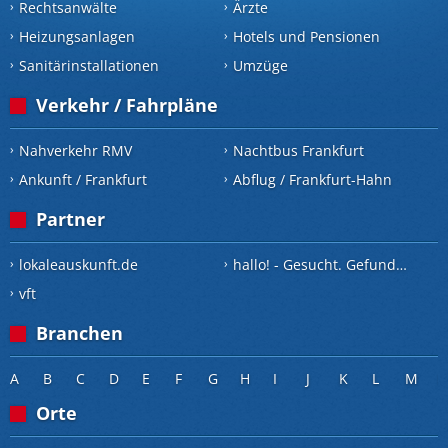
Rechtsanwälte
Ärzte
Heizungsanlagen
Hotels und Pensionen
Sanitärinstallationen
Umzüge
Verkehr / Fahrpläne
Nahverkehr RMV
Nachtbus Frankfurt
Ankunft / Frankfurt
Abflug / Frankfurt-Hahn
Partner
lokaleauskunft.de
hallo! - Gesucht. Gefunden.
vft
Branchen
A
B
C
D
E
F
G
H
I
J
K
L
M
Orte