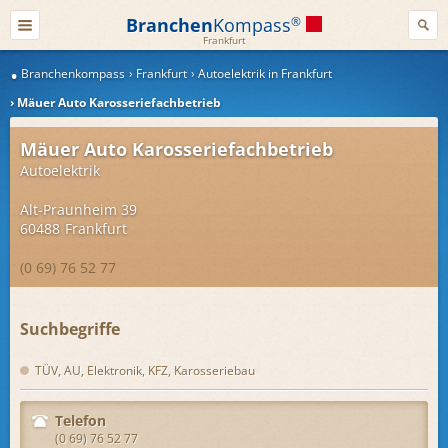
Branchen
Kompass
®
Frankfurt
Branchenkompass
Frankfurt
Autoelektrik in Frankfurt
Mäuer Auto Karosseriefachbetrieb
Mäuer Auto Karosseriefachbetrieb
Autoelektrik
Alt-Praunheim 39
60488
Frankfurt
(0 69) 76 52 77
Suchbegriffe
TÜV, AU, Elektronik, KFZ, Karosseriebau
Telefon
(0 69) 76 52 77