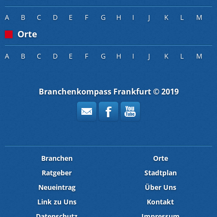
A
B
C
D
E
F
G
H
I
J
K
L
M
Orte
A
B
C
D
E
F
G
H
I
J
K
L
M
Branchenkompass Frankfurt © 2019
Branchen
Orte
Ratgeber
Stadtplan
Neueintrag
Über Uns
Link zu Uns
Kontakt
Datenschutz
Impressum