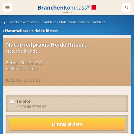
Branchen
Kompass
®
Frankfurt
Branchenkompass
Frankfurt
Naturheilkunde in Frankfurt
Naturheilpraxis Heide Ritsert
Naturheilpraxis Heide Ritsert
Naturheilkunde
Berger Straße 200
60385
Frankfurt
(0 69) 66 37 99 98
Telefon
(0 69) 66 37 99 98
Eintrag ändern