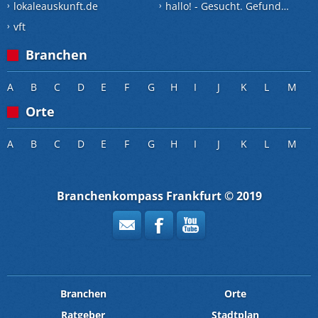
lokaleauskunft.de
hallo! - Gesucht. Gefunden.
vft
Branchen
A
B
C
D
E
F
G
H
I
J
K
L
M
Orte
A
B
C
D
E
F
G
H
I
J
K
L
M
Branchenkompass Frankfurt © 2019
Branchen
Orte
Ratgeber
Stadtplan