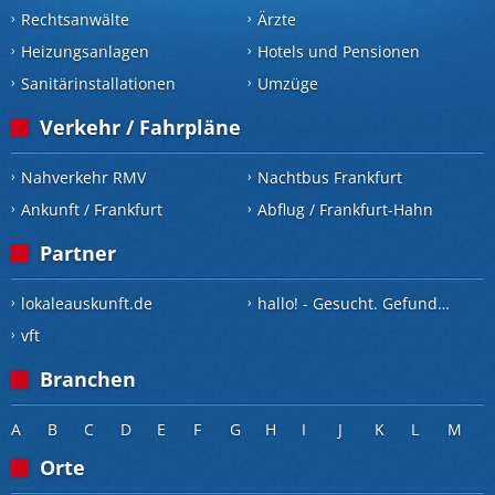
Rechtsanwälte
Ärzte
Heizungsanlagen
Hotels und Pensionen
Sanitärinstallationen
Umzüge
Verkehr / Fahrpläne
Nahverkehr RMV
Nachtbus Frankfurt
Ankunft / Frankfurt
Abflug / Frankfurt-Hahn
Partner
lokaleauskunft.de
hallo! - Gesucht. Gefunden.
vft
Branchen
A
B
C
D
E
F
G
H
I
J
K
L
M
Orte