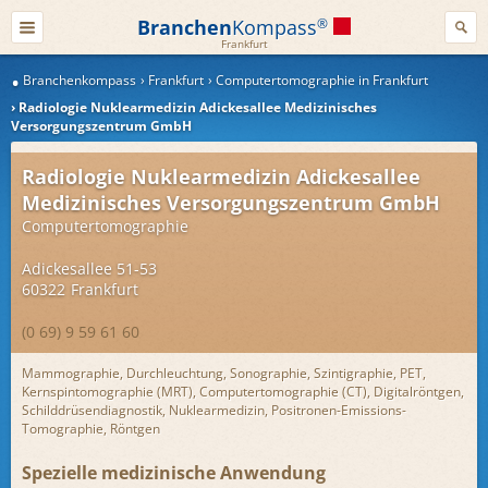
Branchen
Kompass
®
Frankfurt
Branchenkompass
Frankfurt
Computertomographie in Frankfurt
Radiologie Nuklearmedizin Adickesallee Medizinisches
Versorgungszentrum GmbH
Radiologie Nuklearmedizin Adickesallee
Medizinisches Versorgungszentrum GmbH
Computertomographie
Adickesallee 51-53
60322
Frankfurt
(0 69) 9 59 61 60
Mammographie, Durchleuchtung, Sonographie, Szintigraphie, PET,
Kernspintomographie (MRT), Computertomographie (CT), Digitalröntgen,
Schilddrüsendiagnostik, Nuklearmedizin, Positronen-Emissions-
Tomographie, Röntgen
Spezielle medizinische Anwendung