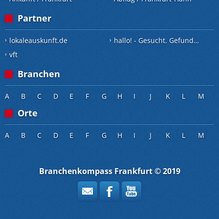
Partner
lokaleauskunft.de
hallo! - Gesucht. Gefunden.
vft
Branchen
A
B
C
D
E
F
G
H
I
J
K
L
M
Orte
A
B
C
D
E
F
G
H
I
J
K
L
M
Branchenkompass Frankfurt © 2019