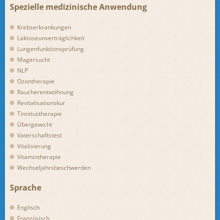
Spezielle medizinische Anwendung
Krebserkrankungen
Laktoseunverträglichkeit
Lungenfunktionsprüfung
Magersucht
NLP
Ozontherapie
Raucherentwöhnung
Revitalisationskur
Tinnitustherapie
Übergewicht
Vaterschaftstest
Vitalisierung
Vitamintherapie
Wechseljahrsbeschwerden
Sprache
Englisch
Französisch