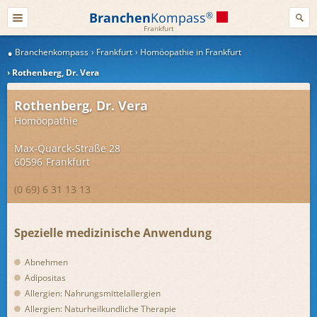
Branchen
Kompass
®
Frankfurt
Branchenkompass
Frankfurt
Homöopathie in Frankfurt
Rothenberg, Dr. Vera
Rothenberg, Dr. Vera
Homöopathie
Max-Quarck-Straße 28
60596
Frankfurt
(0 69) 6 31 13 13
Spezielle medizinische Anwendung
Abnehmen
Adipositas
Allergien: Nahrungsmittelallergien
Allergien: Naturheilkundliche Therapie