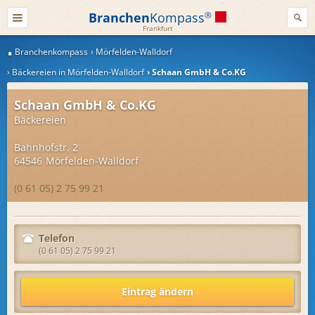
Branchen
Kompass
®
Frankfurt
Branchenkompass
Mörfelden-Walldorf
Bäckereien in Mörfelden-Walldorf
Schaan GmbH & Co.KG
Schaan GmbH & Co.KG
Bäckereien
Bahnhofstr. 2
64546
Mörfelden-Walldorf
(0 61 05) 2 75 99 21
Telefon
(0 61 05) 2 75 99 21
Eintrag ändern