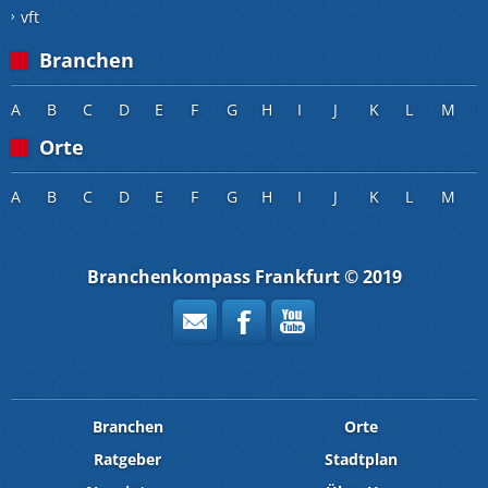
vft
Branchen
A
B
C
D
E
F
G
H
I
J
K
L
M
Orte
A
B
C
D
E
F
G
H
I
J
K
L
M
Branchenkompass Frankfurt © 2019
Branchen
Orte
Ratgeber
Stadtplan