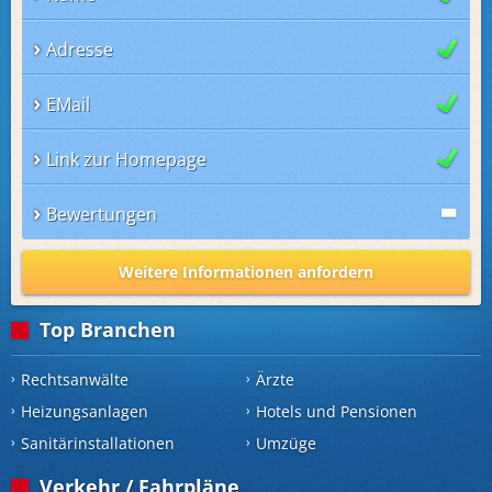
Adresse
EMail
Link zur Homepage
Bewertungen
Weitere Informationen anfordern
Top Branchen
Rechtsanwälte
Ärzte
Heizungsanlagen
Hotels und Pensionen
Sanitärinstallationen
Umzüge
Verkehr / Fahrpläne