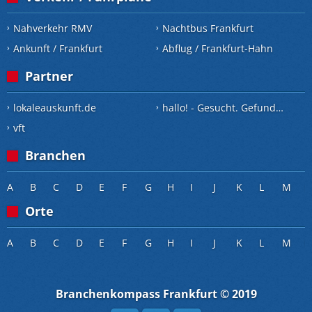
Nahverkehr RMV
Nachtbus Frankfurt
Ankunft / Frankfurt
Abflug / Frankfurt-Hahn
Partner
lokaleauskunft.de
hallo! - Gesucht. Gefunden.
vft
Branchen
A
B
C
D
E
F
G
H
I
J
K
L
M
Orte
A
B
C
D
E
F
G
H
I
J
K
L
M
Branchenkompass Frankfurt © 2019