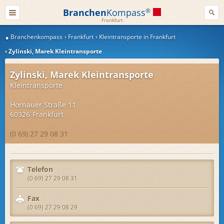
Branchen
Kompass
®
Frankfurt
Branchenkompass
Frankfurt
Kleintransporte in Frankfurt
Zylinski, Marek Kleintransporte
Zylinski, Marek Kleintransporte
Kleintransporte
Hornauer Straße 11
60326
Frankfurt
(0 69) 27 29 08 31
Telefon
(0 69) 27 29 08 31
Fax
(0 69) 27 29 08 29