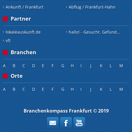
Ankunft / Frankfurt
Abflug / Frankfurt-Hahn
Partner
lokaleauskunft.de
hallo! - Gesucht. Gefunden.
vft
Branchen
A
B
C
D
E
F
G
H
I
J
K
L
M
Orte
A
B
C
D
E
F
G
H
I
J
K
L
M
Branchenkompass Frankfurt © 2019