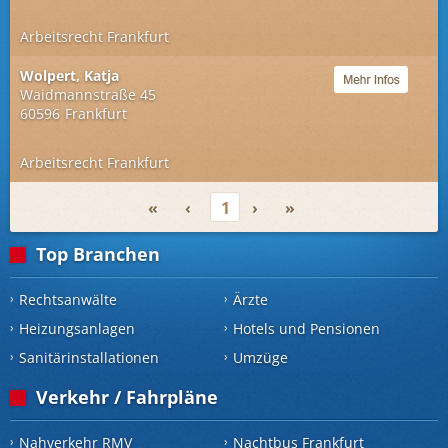
Arbeitsrecht Frankfurt
Wolpert, Katja
Waidmannstraße 45
60596
Frankfurt
Arbeitsrecht Frankfurt
«
‹
1
›
»
Top Branchen
Rechtsanwälte
Ärzte
Heizungsanlagen
Hotels und Pensionen
Sanitärinstallationen
Umzüge
Verkehr / Fahrpläne
Nahverkehr RMV
Nachtbus Frankfurt