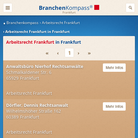
Branchen
Kompass
®
Frankfurt
Branchenkompass
Arbeitsrecht Frankfurt
Arbeitsrecht Frankfurt in Frankfurt
Arbeitsrecht Frankfurt
in Frankfurt
«
‹
1
›
»
Anwaltsbüro Nierhof Rechtsanwälte
Schmalkaldener Str. 6
65929
Frankfurt
Arbeitsrecht Frankfurt
Dörfler, Dennis Rechtsanwalt
Wilhelmshöher Straße 162
60389
Frankfurt
Arbeitsrecht Frankfurt