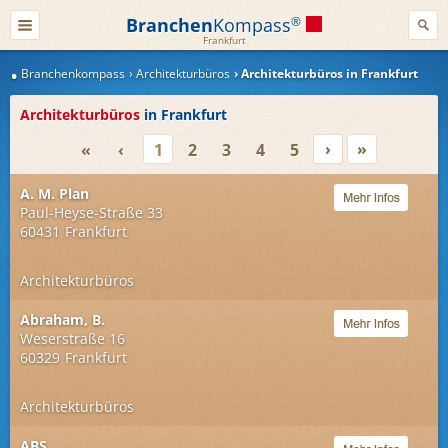
Branchen
Kompass
®
Frankfurt
Branchenkompass
Architekturbüros
Architekturbüros in Frankfurt
Architekturbüros
in Frankfurt
›
»
«
‹
1
2
3
4
5
A. M. Plan
Paul-Heyse-Straße 33
60431
Frankfurt
Architekturbüros
Abraham, B.
Weserstraße 16
60329
Frankfurt
Architekturbüros
ABS