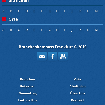
Branchen
A
B
C
D
E
F
G
H
I
J
K
L
M
Orte
A
B
C
D
E
F
G
H
I
J
K
L
M
Branchenkompass Frankfurt © 2019
Branchen
Orte
Ratgeber
Stadtplan
Neueintrag
Über Uns
Link zu Uns
Kontakt