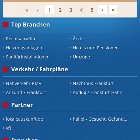
›
»
«
‹
1
2
3
4
5
Top Branchen
Rechtsanwälte
Ärzte
Heizungsanlagen
Hotels und Pensionen
Sanitärinstallationen
Umzüge
Verkehr / Fahrpläne
Nahverkehr RMV
Nachtbus Frankfurt
Ankunft / Frankfurt
Abflug / Frankfurt-Hahn
Partner
lokaleauskunft.de
hallo! - Gesucht. Gefunden.
vft