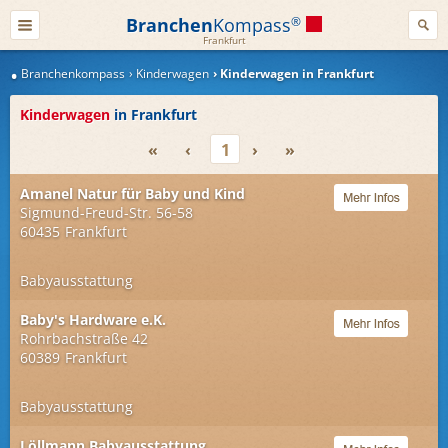
Branchen
Kompass
®
Frankfurt
Branchenkompass
Kinderwagen
Kinderwagen in Frankfurt
Kinderwagen
in Frankfurt
«
‹
1
›
»
Amanel Natur für Baby und Kind
Sigmund-Freud-Str. 56-58
60435
Frankfurt
Babyausstattung
Baby's Hardware e.K.
Rohrbachstraße 42
60389
Frankfurt
Babyausstattung
Löllmann Babyausstattung