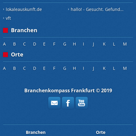
lokaleauskunft.de
hallo! - Gesucht. Gefunden.
vft
Branchen
A
B
C
D
E
F
G
H
I
J
K
L
M
Orte
A
B
C
D
E
F
G
H
I
J
K
L
M
Branchenkompass Frankfurt © 2019
Branchen
Orte