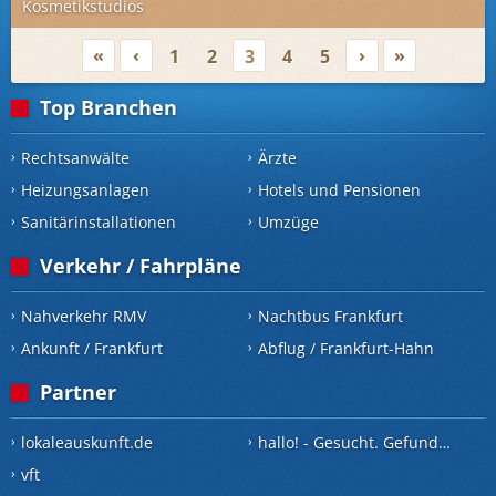
Kosmetikstudios
«
‹
›
»
1
2
3
4
5
Top Branchen
Rechtsanwälte
Ärzte
Heizungsanlagen
Hotels und Pensionen
Sanitärinstallationen
Umzüge
Verkehr / Fahrpläne
Nahverkehr RMV
Nachtbus Frankfurt
Ankunft / Frankfurt
Abflug / Frankfurt-Hahn
Partner
lokaleauskunft.de
hallo! - Gesucht. Gefunden.
vft