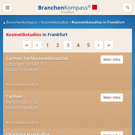
Branchen
Kompass
®
Frankfurt
Branchenkompass
Kosmetikstudios
Kosmetikstudios in Frankfurt
Kosmetikstudios
in Frankfurt
«
‹
›
»
1
2
3
4
5
Carmen Fachkosmetikinstitut
Leipziger Straße 32
60487
Frankfurt
Kosmetikstudios
Carmen
Burgstraße 132
60389
Frankfurt
Kosmetikstudios
Charisma Haarkultur