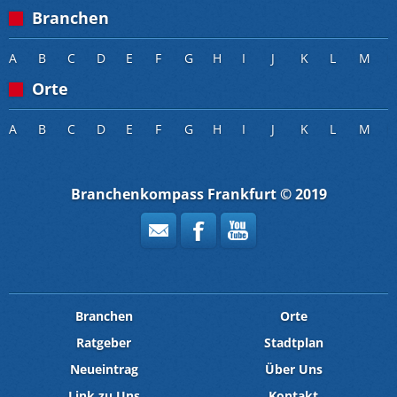
Branchen
A
B
C
D
E
F
G
H
I
J
K
L
M
Orte
A
B
C
D
E
F
G
H
I
J
K
L
M
Branchenkompass Frankfurt © 2019
Branchen
Orte
Ratgeber
Stadtplan
Neueintrag
Über Uns
Link zu Uns
Kontakt