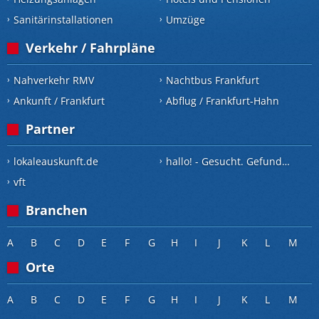
Sanitärinstallationen
Umzüge
Verkehr / Fahrpläne
Nahverkehr RMV
Nachtbus Frankfurt
Ankunft / Frankfurt
Abflug / Frankfurt-Hahn
Partner
lokaleauskunft.de
hallo! - Gesucht. Gefunden.
vft
Branchen
A
B
C
D
E
F
G
H
I
J
K
L
M
Orte
A
B
C
D
E
F
G
H
I
J
K
L
M