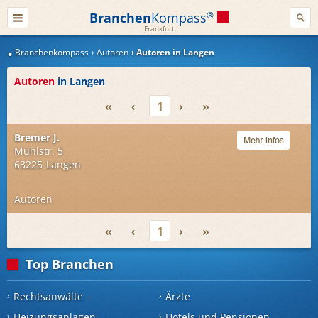
Branchen
Kompass
®
Frankfurt
Branchenkompass
Autoren
Autoren in Langen
Autoren
in Langen
«
‹
1
›
»
Bremer J.
Mühlstr. 5
63225
Langen
Autoren
«
‹
1
›
»
Top Branchen
Rechtsanwälte
Ärzte
Heizungsanlagen
Hotels und Pensionen