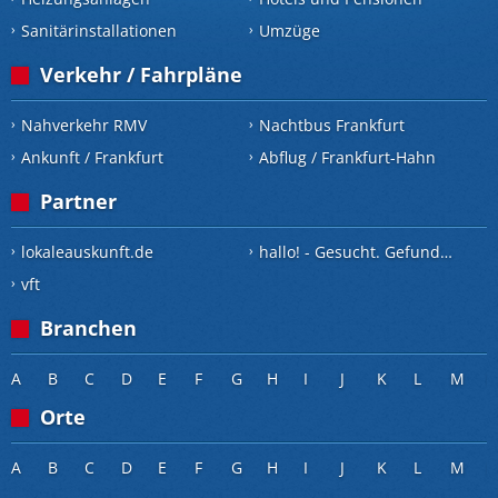
Sanitärinstallationen
Umzüge
Verkehr / Fahrpläne
Nahverkehr RMV
Nachtbus Frankfurt
Ankunft / Frankfurt
Abflug / Frankfurt-Hahn
Partner
lokaleauskunft.de
hallo! - Gesucht. Gefunden.
vft
Branchen
A
B
C
D
E
F
G
H
I
J
K
L
M
Orte
A
B
C
D
E
F
G
H
I
J
K
L
M