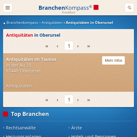
Branchen
Kompass
®
Frankfurt
Branchenkompass
Antiquitäten
Antiquitäten in Oberursel
Antiquitäten
in Oberursel
«
‹
1
›
»
Antiquitäten im Taunus
In der Au 33
61440
Oberursel
Antiquitäten
«
‹
1
›
»
Top Branchen
Rechtsanwälte
Ärzte
Heizungsanlagen
Hotels und Pensionen