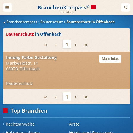
Branchen
Kompass
®
Frankfurt
Branchenkompass
Bautenschutz
Bautenschutz in Offenbach
Bautenschutz
in Offenbach
«
‹
1
›
»
Innung Farbe Gestaltung
Markwaldstr. 11
63073
Offenbach
Bautenschutz
«
‹
1
›
»
Top Branchen
Rechtsanwälte
Ärzte
Heizungsanlagen
Hotels und Pensionen