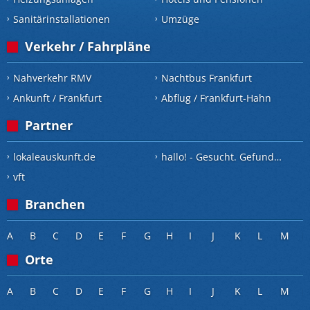
Sanitärinstallationen
Umzüge
Verkehr / Fahrpläne
Nahverkehr RMV
Nachtbus Frankfurt
Ankunft / Frankfurt
Abflug / Frankfurt-Hahn
Partner
lokaleauskunft.de
hallo! - Gesucht. Gefunden.
vft
Branchen
A
B
C
D
E
F
G
H
I
J
K
L
M
Orte
A
B
C
D
E
F
G
H
I
J
K
L
M