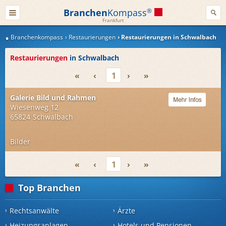
Branchen
Kompass
®
Frankfurt
Branchenkompass
Restaurierungen
Restaurierungen in Schwalbach
Restaurierungen
in Schwalbach
«
‹
1
›
»
Galerie Bild und Rahmen
Wiesenweg 12
65824
Schwalbach
Bilder
«
‹
1
›
»
Top Branchen
Rechtsanwälte
Ärzte
Heizungsanlagen
Hotels und Pensionen