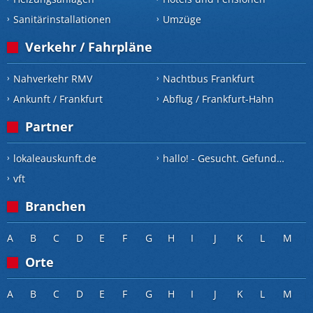
Sanitärinstallationen
Umzüge
Verkehr / Fahrpläne
Nahverkehr RMV
Nachtbus Frankfurt
Ankunft / Frankfurt
Abflug / Frankfurt-Hahn
Partner
lokaleauskunft.de
hallo! - Gesucht. Gefunden.
vft
Branchen
A
B
C
D
E
F
G
H
I
J
K
L
M
Orte
A
B
C
D
E
F
G
H
I
J
K
L
M