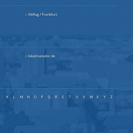
Abflug / Frankfurt
lokalmatador.de
J
K
L
M
N
O
P
Q
R
S
T
U
V
W
X
Y
Z