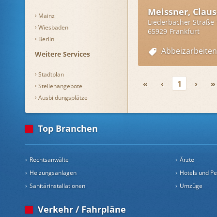
Meissner, Claus
Mainz
Liederbacher Straße
Wiesbaden
65929
Frankfurt
Berlin
Abbeizarbeiten
Weitere Services
Stadtplan
«
‹
1
›
»
Stellenangebote
Ausbildungsplätze
Top Branchen
Rechtsanwälte
Ärzte
Heizungsanlagen
Hotels und P
Sanitärinstallationen
Umzüge
Verkehr / Fahrpläne