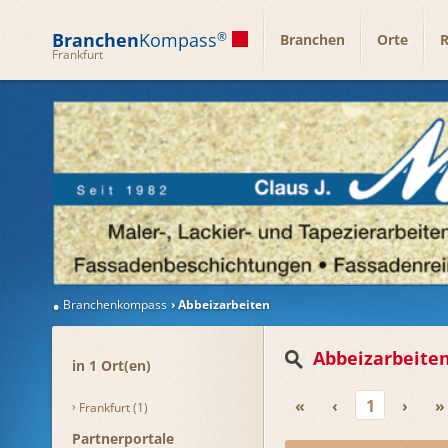
Branchen
Kompass
®
Branchen
Orte
R
Frankfurt
Branchenkompass
Abbeizarbeiten
Abbeizarbeite
in 1 Ort(en)
«
‹
1
›
»
Frankfurt (1)
Partnerportale