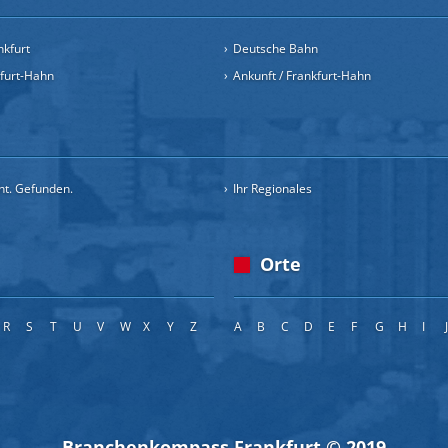
nkfurt
Deutsche Bahn
kfurt-Hahn
Ankunft / Frankfurt-Hahn
cht. Gefunden.
Ihr Regionales
Orte
R
S
T
U
V
W
X
Y
Z
A
B
C
D
E
F
G
H
I
Branchenkompass Frankfurt © 2019