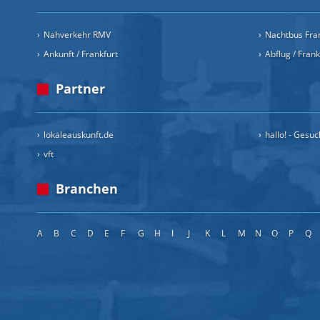
Nahverkehr RMV
Nachtbus Fra
Ankunft / Frankfurt
Abflug / Fran
Partner
lokaleauskunft.de
hallo! - Gesu
vft
Branchen
A
B
C
D
E
F
G
H
I
J
K
L
M
N
O
P
Q