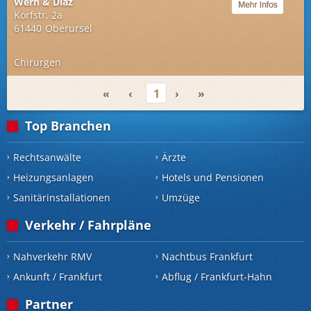
Wern & Diaz
Korfstr. 2a
61440
Oberursel
Chirurgen
«
‹
1
›
»
Top Branchen
Rechtsanwälte
Ärzte
Heizungsanlagen
Hotels und Pensionen
Sanitärinstallationen
Umzüge
Verkehr / Fahrpläne
Nahverkehr RMV
Nachtbus Frankfurt
Ankunft / Frankfurt
Abflug / Frankfurt-Hahn
Partner