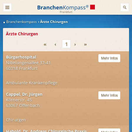
Branchen
Kompass
®
Frankfurt
Branchenkompass
Ärzte Chirurgen
Ärzte Chirurgen
«
‹
1
›
»
Bürgerhospital
Nibelungenallee 37-41
60318
Frankfurt
Ambulante Krankenpflege
Cappel, Dr. Jürgen
Körnerstr. 45
63067
Offenbach
Chirurgen
Hahold, Dr. Andreas Chirurgische Praxis