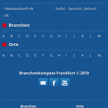
lokaleauskunft.de
hallo! - Gesucht. Gefunden.
vft
Branchen
A
B
C
D
E
F
G
H
I
J
K
L
M
Orte
A
B
C
D
E
F
G
H
I
J
K
L
M
Branchenkompass Frankfurt © 2019
Branchen
Orte