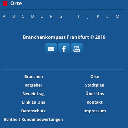
Orte
A
B
C
D
E
F
G
H
I
J
K
L
M
Branchenkompass Frankfurt © 2019
Branchen
Orte
Ratgeber
Stadtplan
Neueintrag
Über Uns
Link zu Uns
Kontakt
Datenschutz
Impressum
Echtheit Kundenbewertungen