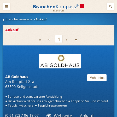
Branchen
Kompass
®
Frankfurt
Branchenkompass
Ankauf
Ankauf
«
‹
1
›
»
AB Goldhaus
Am Reitpfad 21a
63500
Seligenstadt
Seriöse und transparente Abwicklung
Diskretion wird bei uns groß geschrieben
Teppiche An- und Verkauf
Teppichwäscherei
Teppichreparaturen
(0 61 82) 7 96 19 07
Webseite
Ankauf