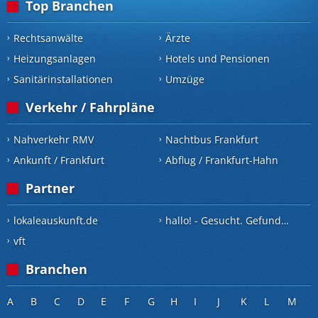
Top Branchen
Rechtsanwälte
Ärzte
Heizungsanlagen
Hotels und Pensionen
Sanitärinstallationen
Umzüge
Verkehr / Fahrpläne
Nahverkehr RMV
Nachtbus Frankfurt
Ankunft / Frankfurt
Abflug / Frankfurt-Hahn
Partner
lokaleauskunft.de
hallo! - Gesucht. Gefunden.
vft
Branchen
A
B
C
D
E
F
G
H
I
J
K
L
M