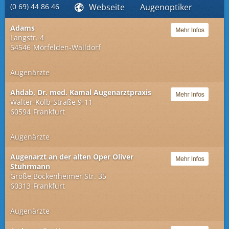
(0 69) 44 86 46
Webseite
Augenoptiker
Adams
Langstr. 4
64546
Mörfelden-Walldorf
Augenärzte
Ahdab, Dr. med. Kamal Augenarztpraxis
Walter-Kolb-Straße 9-11
60594
Frankfurt
Augenärzte
Augenarzt an der alten Oper Oliver
Stuhrmann
Große Bockenheimer Str. 35
60313
Frankfurt
Augenärzte