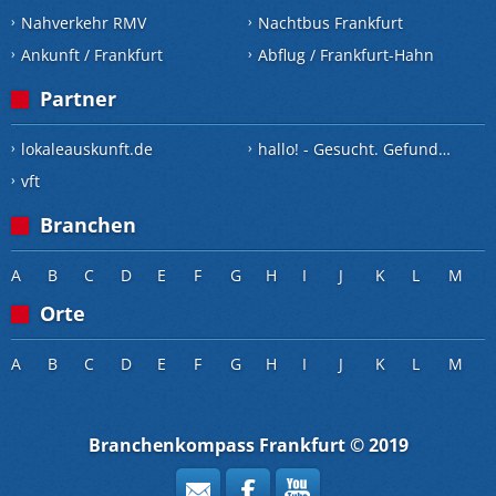
Nahverkehr RMV
Nachtbus Frankfurt
Ankunft / Frankfurt
Abflug / Frankfurt-Hahn
Partner
lokaleauskunft.de
hallo! - Gesucht. Gefunden.
vft
Branchen
A
B
C
D
E
F
G
H
I
J
K
L
M
Orte
A
B
C
D
E
F
G
H
I
J
K
L
M
Branchenkompass Frankfurt © 2019