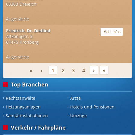
63303
Dreieich
Augenärzte
Friedrich, Dr. Dietlind
Altkönigstr. 3
61476
Kronberg
Augenärzte
›
»
«
‹
1
2
3
4
Top Branchen
Rechtsanwälte
Ärzte
Heizungsanlagen
Hotels und Pensionen
Sanitärinstallationen
Umzüge
Verkehr / Fahrpläne