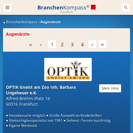
Branchen
Kompass
®
Frankfurt
Branchenkompass
Augenärzte
Augenärzte
›
»
«
‹
1
2
3
4
OPTIK Gneist am Zoo Inh. Barbara
Ungeheuer e.K.
Alfred-Brehm-Platz 14
60316
Frankfurt
Hausbesuche möglich
Große Auswahl an Kinderbrillen
Gleitsichtglasspezialist seit 1961
Sehtest -Termin kurzfristig
Eigene Werkstatt