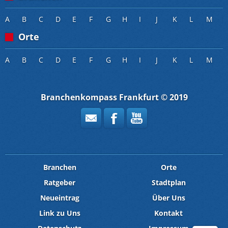
A
B
C
D
E
F
G
H
I
J
K
L
M
Orte
A
B
C
D
E
F
G
H
I
J
K
L
M
Branchenkompass Frankfurt © 2019
Branchen
Orte
Ratgeber
Stadtplan
Neueintrag
Über Uns
Link zu Uns
Kontakt