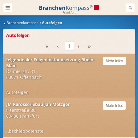
Branchen
Kompass
®
Frankfurt
Branchenkompass
Autofelgen
Autofelgen
«
‹
1
›
»
felgendealer Felgeninstandsetzung Rhein-
Main
Daimlerstr. 31
63071
Offenbach
Autofelgen
JM Karosseriebau Jan Metzger
Heerstraße 80
60488
Frankfurt
Abschleppdienste