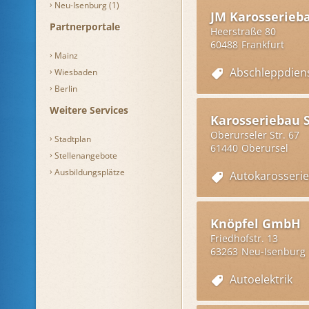
Neu-Isenburg (1)
JM Karosserieb
Partnerportale
Heerstraße 80
60488
Frankfurt
Mainz
Abschleppdien
Wiesbaden
Berlin
Weitere Services
Karosseriebau 
Oberurseler Str. 67
Stadtplan
61440
Oberursel
Stellenangebote
Ausbildungsplätze
Autokarosseri
Knöpfel GmbH
Friedhofstr. 13
63263
Neu-Isenburg
Autoelektrik