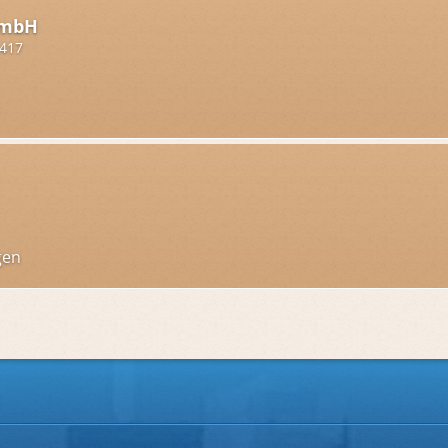
GmbH
 417
gen