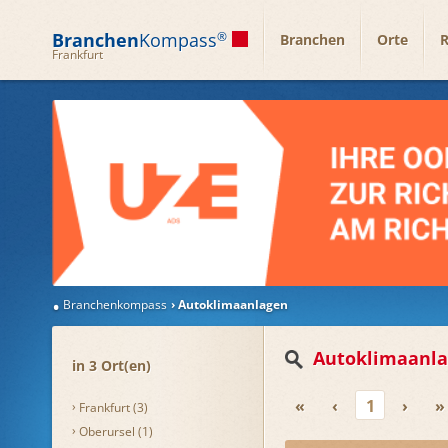
Branchen
Kompass
®
Branchen
Orte
R
Frankfurt
Branchenkompass
Autoklimaanlagen
Autoklimaanl
in 3 Ort(en)
«
‹
1
›
»
Frankfurt (3)
Oberursel (1)