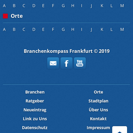
A
B
C
D
E
F
G
H
I
J
K
L
M
Orte
A
B
C
D
E
F
G
H
I
J
K
L
M
Branchenkompass Frankfurt © 2019
Branchen
Orte
Ratgeber
Stadtplan
Neueintrag
Über Uns
Link zu Uns
Kontakt
Datenschutz
Impressum