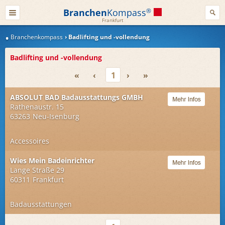
Branchen
Kompass
®
Frankfurt
Branchenkompass
Badlifting und -vollendung
Badlifting und -vollendung
«
‹
1
›
»
ABSOLUT BAD Badausstattungs GMBH
Rathenaustr. 15
63263
Neu-Isenburg
Accessoires
Wies Mein Badeinrichter
Lange Straße 29
60311
Frankfurt
Badausstattungen