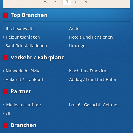
«
‹
1
›
»
Top Branchen
Rechtsanwälte
Ärzte
Heizungsanlagen
Hotels und Pensionen
Sanitärinstallationen
Umzüge
Verkehr / Fahrpläne
Nahverkehr RMV
Nachtbus Frankfurt
Ankunft / Frankfurt
Abflug / Frankfurt-Hahn
Partner
lokaleauskunft.de
hallo! - Gesucht. Gefunden.
vft
Branchen