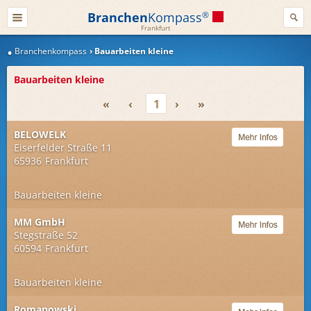
Branchen
Kompass
®
Frankfurt
Branchenkompass
Bauarbeiten kleine
Bauarbeiten kleine
«
‹
1
›
»
BELOWELK
Eiserfelder Straße 11
65936
Frankfurt
Bauarbeiten kleine
MM GmbH
Stegstraße 52
60594
Frankfurt
Bauarbeiten kleine
Romanowski