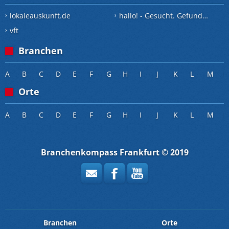
lokaleauskunft.de
hallo! - Gesucht. Gefunden.
vft
Branchen
A
B
C
D
E
F
G
H
I
J
K
L
M
Orte
A
B
C
D
E
F
G
H
I
J
K
L
M
Branchenkompass Frankfurt © 2019
Branchen
Orte