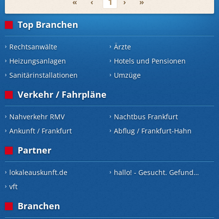
«
‹
1
›
»
Top Branchen
Rechtsanwälte
Ärzte
Heizungsanlagen
Hotels und Pensionen
Sanitärinstallationen
Umzüge
Verkehr / Fahrpläne
Nahverkehr RMV
Nachtbus Frankfurt
Ankunft / Frankfurt
Abflug / Frankfurt-Hahn
Partner
lokaleauskunft.de
hallo! - Gesucht. Gefunden.
vft
Branchen