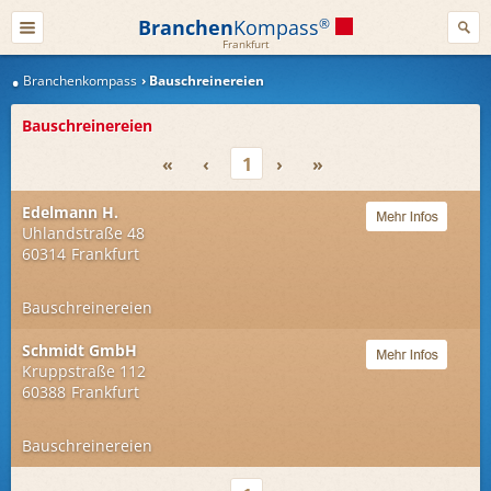
Branchen
Kompass
®
Frankfurt
Branchenkompass
Bauschreinereien
Bauschreinereien
«
‹
1
›
»
Edelmann H.
Uhlandstraße 48
60314
Frankfurt
Bauschreinereien
Schmidt GmbH
Kruppstraße 112
60388
Frankfurt
Bauschreinereien