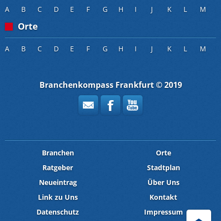
A
B
C
D
E
F
G
H
I
J
K
L
M
Orte
A
B
C
D
E
F
G
H
I
J
K
L
M
Branchenkompass Frankfurt © 2019
Branchen
Orte
Ratgeber
Stadtplan
Neueintrag
Über Uns
Link zu Uns
Kontakt
Datenschutz
Impressum