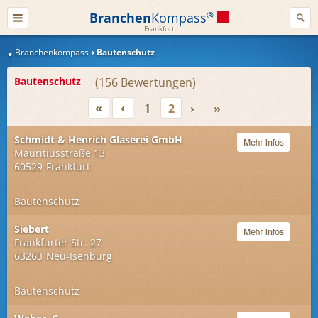
Branchen
Kompass
®
Frankfurt
Branchenkompass
Bautenschutz
Bautenschutz
156
«
‹
1
2
›
»
Schmidt & Henrich Glaserei GmbH
Mauritiusstraße 13
60529
Frankfurt
Bautenschutz
Siebert
Frankfurter Str. 27
63263
Neu-Isenburg
Bautenschutz