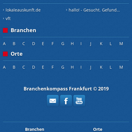
lokaleauskunft.de
hallo! - Gesucht. Gefunden.
vft
Branchen
A
B
C
D
E
F
G
H
I
J
K
L
M
Orte
A
B
C
D
E
F
G
H
I
J
K
L
M
Branchenkompass Frankfurt © 2019
Branchen
Orte