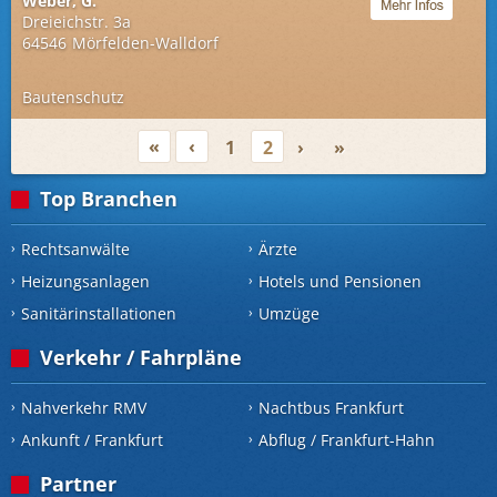
Weber, G.
Dreieichstr. 3a
64546
Mörfelden-Walldorf
Bautenschutz
«
‹
1
2
›
»
Top Branchen
Rechtsanwälte
Ärzte
Heizungsanlagen
Hotels und Pensionen
Sanitärinstallationen
Umzüge
Verkehr / Fahrpläne
Nahverkehr RMV
Nachtbus Frankfurt
Ankunft / Frankfurt
Abflug / Frankfurt-Hahn
Partner