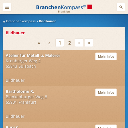
Branchen
Kompass
®
Frankfurt
Branchenkompass
Bildhauer
Bildhauer
›
»
«
‹
1
2
Atelier für Metall u. Malerei
Kronberger Weg 2
65843
Sulzbach
Bildhauer
Bartholomé R.
Blankenburger Weg 8
65931
Frankfurt
Bildhauer
Bury C.