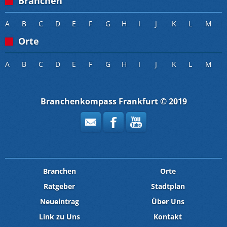
Branchen
A
B
C
D
E
F
G
H
I
J
K
L
M
Orte
A
B
C
D
E
F
G
H
I
J
K
L
M
Branchenkompass Frankfurt © 2019
Branchen
Orte
Ratgeber
Stadtplan
Neueintrag
Über Uns
Link zu Uns
Kontakt