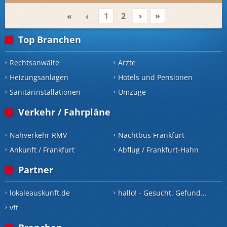
›
»
«
‹
1
2
Top Branchen
Rechtsanwälte
Ärzte
Heizungsanlagen
Hotels und Pensionen
Sanitärinstallationen
Umzüge
Verkehr / Fahrpläne
Nahverkehr RMV
Nachtbus Frankfurt
Ankunft / Frankfurt
Abflug / Frankfurt-Hahn
Partner
lokaleauskunft.de
hallo! - Gesucht. Gefunden.
vft