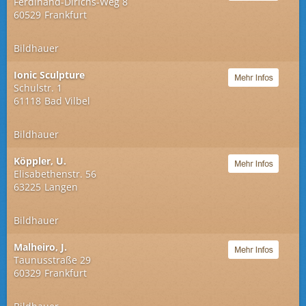
Ferdinand-Dirichs-Weg 8
60529
Frankfurt
Bildhauer
Ionic Sculpture
Schulstr. 1
61118
Bad Vilbel
Bildhauer
Köppler, U.
Elisabethenstr. 56
63225
Langen
Bildhauer
Malheiro, J.
Taunusstraße 29
60329
Frankfurt