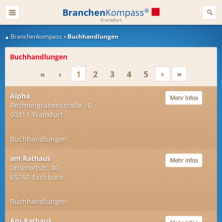
Branchen
Kompass
®
Frankfurt
Branchenkompass
Buchhandlungen
Buchhandlungen
›
»
«
‹
1
2
3
4
5
Alpha
Rechneigrabenstraße 10
60311
Frankfurt
Buchhandlungen
am Rathaus
Unterortstr. 40
65760
Eschborn
Buchhandlungen
Am Rathaus