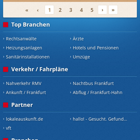
›
»
«
‹
1
2
3
4
5
Top Branchen
Rechtsanwälte
Ärzte
Heizungsanlagen
Hotels und Pensionen
Sanitärinstallationen
Umzüge
Verkehr / Fahrpläne
Nahverkehr RMV
Nachtbus Frankfurt
Ankunft / Frankfurt
Abflug / Frankfurt-Hahn
Partner
lokaleauskunft.de
hallo! - Gesucht. Gefunden.
vft