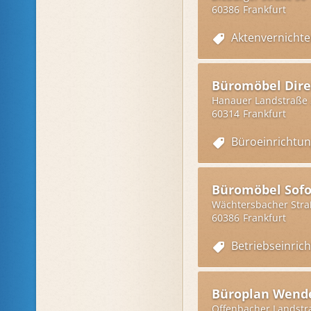
60386
Frankfurt
Aktenvernichte
Büromöbel Dire
Hanauer Landstraße
60314
Frankfurt
Büroeinrichtu
Büromöbel Sofo
Wächtersbacher Stra
60386
Frankfurt
Betriebseinric
Büroplan Wend
Offenbacher Landstr