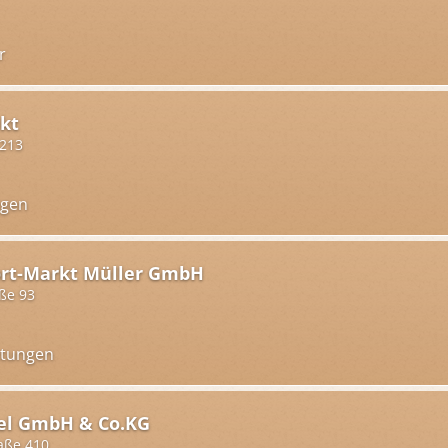
r
kt
 213
ngen
rt-Markt Müller GmbH
ße 93
htungen
el GmbH & Co.KG
aße 410