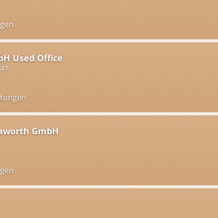
ngen
bH Used Office
147
htungen
aworth GmbH
ngen