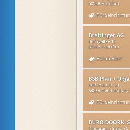
60388
Frankfurt
Büroeinrichtu
Breitinger AG
Borsigallee 18
60388
Frankfurt
Bürobedarf
BSB Plan + Obj
Rathenaustr. 21
63263
Neu-Isenburg
Büroeinrichtu
BÜRO DOORN G
Dieburger Straße 36