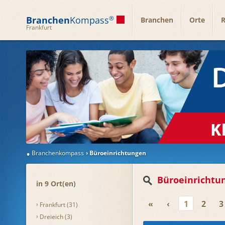
Branchen
Kompass
®
Branchen
Orte
R
Frankfurt
Branchenkompass
Büroeinrichtungen
Büroeinrichtu
in 9 Ort(en)
«
‹
1
2
3
Frankfurt (31)
Dreieich (3)