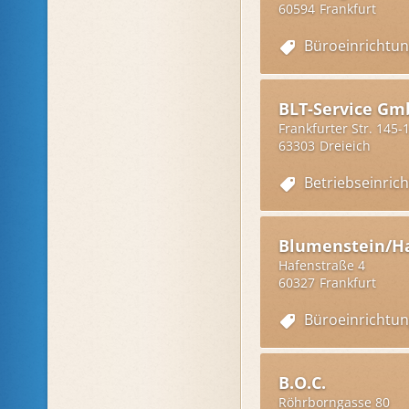
60594
Frankfurt
Büroeinrichtu
BLT-Service Gm
Frankfurter Str. 145-
63303
Dreieich
Betriebseinric
Blumenstein/H
Hafenstraße 4
60327
Frankfurt
Büroeinrichtu
B.O.C.
Röhrborngasse 80