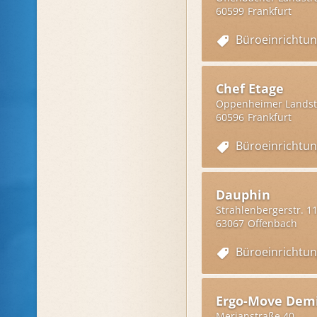
60599
Frankfurt
Büroeinrichtu
Chef Etage
Oppenheimer Landst
60596
Frankfurt
Büroeinrichtu
Dauphin
Strahlenbergerstr. 1
63067
Offenbach
Büroeinrichtu
Ergo-Move Demi
Merianstraße 40