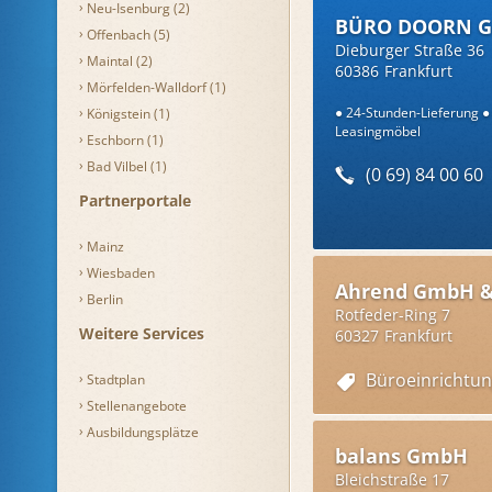
Neu-Isenburg (2)
BÜRO DOORN G
Offenbach (5)
Dieburger Straße 36
Maintal (2)
60386
Frankfurt
Mörfelden-Walldorf (1)
24-Stunden-Lieferung
Königstein (1)
Leasingmöbel
Eschborn (1)
Bad Vilbel (1)
(0 69) 84 00 60
Partnerportale
Mainz
Wiesbaden
Ahrend GmbH &
Berlin
Rotfeder-Ring 7
Weitere Services
60327
Frankfurt
Büroeinrichtu
Stadtplan
Stellenangebote
Ausbildungsplätze
balans GmbH
Bleichstraße 17