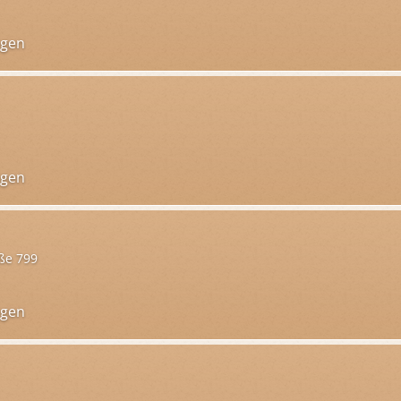
ngen
ngen
ße 799
ngen