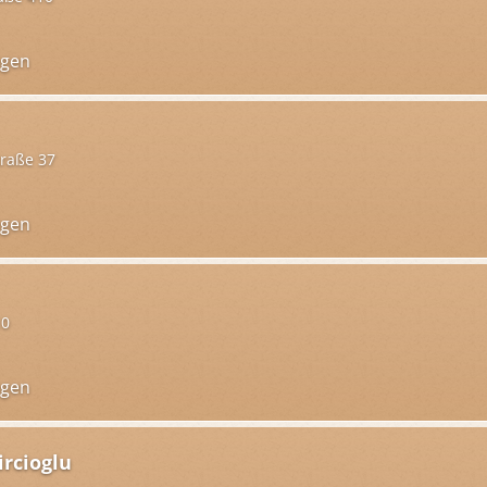
ngen
raße 37
ngen
10
ngen
rcioglu