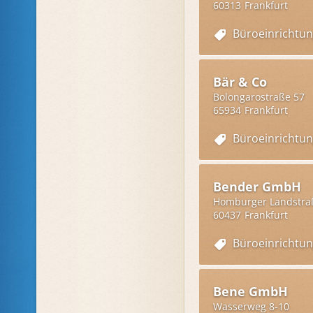
60313
Frankfurt
Büroeinrichtu
Bär & Co
Bolongarostraße 57
65934
Frankfurt
Büroeinrichtu
Bender GmbH
Homburger Landstra
60437
Frankfurt
Büroeinrichtu
Bene GmbH
Wasserweg 8-10