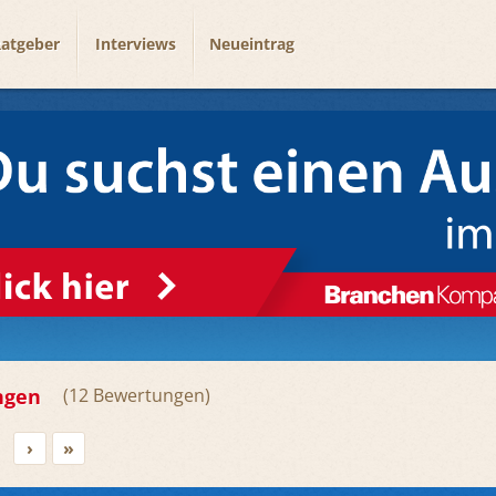
atgeber
Interviews
Neueintrag
ngen
12
›
»