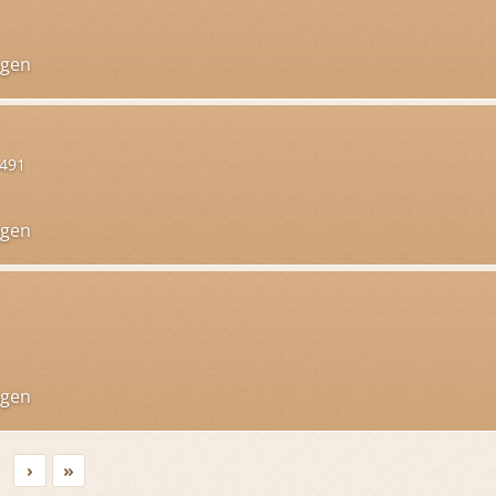
ngen
 491
ngen
ngen
›
»