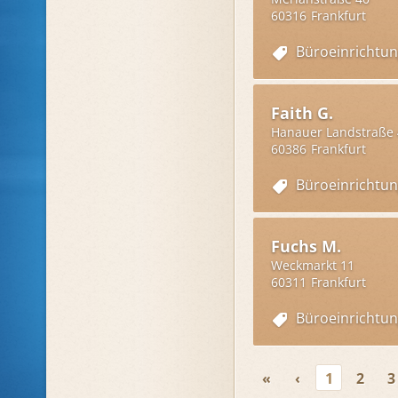
60316
Frankfurt
Büroeinrichtu
Faith G.
Hanauer Landstraße
60386
Frankfurt
Büroeinrichtu
Fuchs M.
Weckmarkt 11
60311
Frankfurt
Büroeinrichtu
«
‹
1
2
3