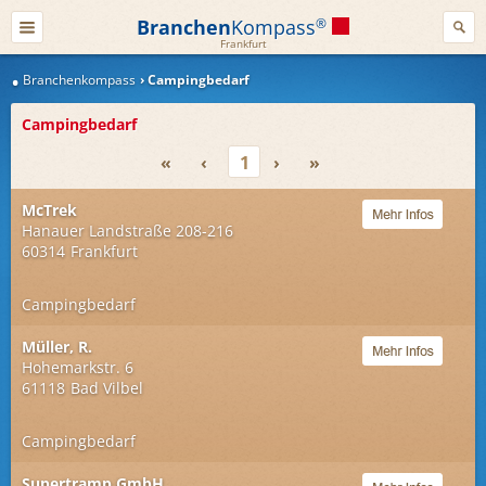
Branchen
Kompass
®
Frankfurt
Branchenkompass
Campingbedarf
Campingbedarf
«
‹
1
›
»
McTrek
Hanauer Landstraße 208-216
60314
Frankfurt
Campingbedarf
Müller, R.
Hohemarkstr. 6
61118
Bad Vilbel
Campingbedarf
Supertramp GmbH