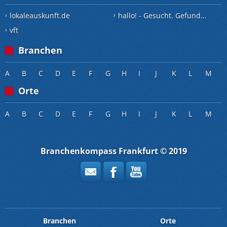
lokaleauskunft.de
hallo! - Gesucht. Gefunden.
vft
Branchen
A
B
C
D
E
F
G
H
I
J
K
L
M
Orte
A
B
C
D
E
F
G
H
I
J
K
L
M
Branchenkompass Frankfurt © 2019
Branchen
Orte