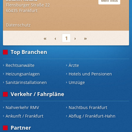
Flensburger Straße 22
60435
Frankfurt
Datenschutz
«
‹
1
›
»
Top Branchen
Rechtsanwälte
Ärzte
Heizungsanlagen
Hotels und Pensionen
Sanitärinstallationen
Umzüge
Verkehr / Fahrpläne
Nahverkehr RMV
Nachtbus Frankfurt
Ankunft / Frankfurt
Abflug / Frankfurt-Hahn
Partner