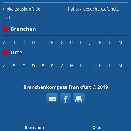
lokaleauskunft.de
hallo! - Gesucht. Gefunden.
vft
Branchen
A
B
C
D
E
F
G
H
I
J
K
L
M
Orte
A
B
C
D
E
F
G
H
I
J
K
L
M
Branchenkompass Frankfurt © 2019
Branchen
Orte