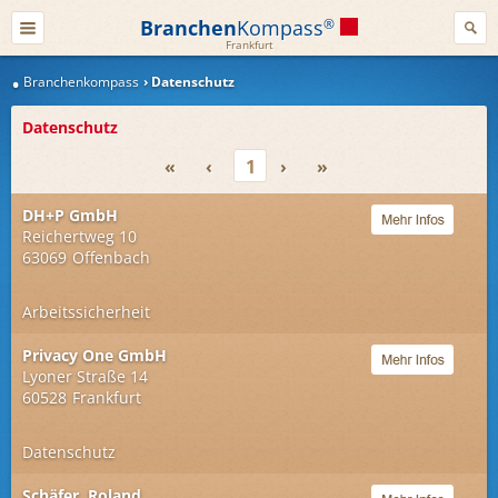
Branchen
Kompass
®
Frankfurt
Branchenkompass
Datenschutz
Datenschutz
«
‹
1
›
»
DH+P GmbH
Reichertweg 10
63069
Offenbach
Arbeitssicherheit
Privacy One GmbH
Lyoner Straße 14
60528
Frankfurt
Datenschutz
Schäfer, Roland