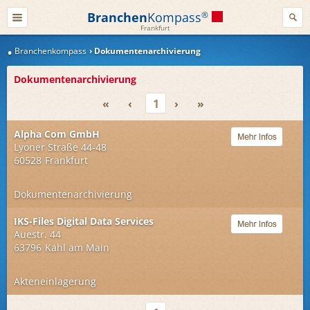
Branchen
Kompass
®
Frankfurt
Branchenkompass
Dokumentenarchivierung
Dokumentenarchivierung
«
‹
1
›
»
Alpha Com GmbH
Lyoner Straße 44-48
60528
Frankfurt
Dokumentenarchivierung
IKS-Files Digital Data Services
Auestr. 44
63796
Kahl am Main
Akteneinlagerung