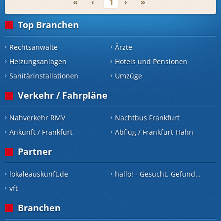
«
‹
1
›
»
Top Branchen
Rechtsanwälte
Ärzte
Heizungsanlagen
Hotels und Pensionen
Sanitärinstallationen
Umzüge
Verkehr / Fahrpläne
Nahverkehr RMV
Nachtbus Frankfurt
Ankunft / Frankfurt
Abflug / Frankfurt-Hahn
Partner
lokaleauskunft.de
hallo! - Gesucht. Gefunden.
vft
Branchen