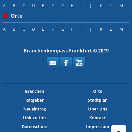
A
B
C
D
E
F
G
H
I
J
K
L
M
Orte
A
B
C
D
E
F
G
H
I
J
K
L
M
Branchenkompass Frankfurt © 2019
Branchen
Orte
Ratgeber
Stadtplan
Neueintrag
Über Uns
Link zu Uns
Kontakt
Datenschutz
Impressum