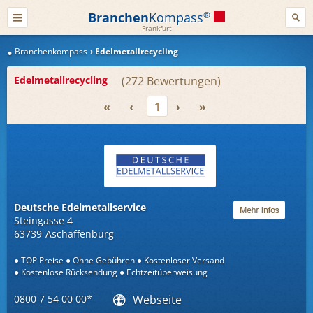
Branchen
Kompass
®
Frankfurt
Branchenkompass
Edelmetallrecycling
Edelmetallrecycling
272
«
‹
1
›
»
Deutsche Edelmetallservice
Steingasse 4
63739
Aschaffenburg
TOP Preise
Ohne Gebühren
Kostenloser Versand
Kostenlose Rücksendung
Echtzeitüberweisung
0800 7 54 00 00*
Webseite