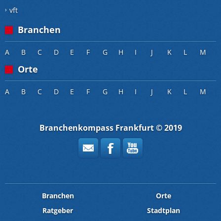
vft
Branchen
A
B
C
D
E
F
G
H
I
J
K
L
M
Orte
A
B
C
D
E
F
G
H
I
J
K
L
M
Branchenkompass Frankfurt © 2019
Branchen
Orte
Ratgeber
Stadtplan