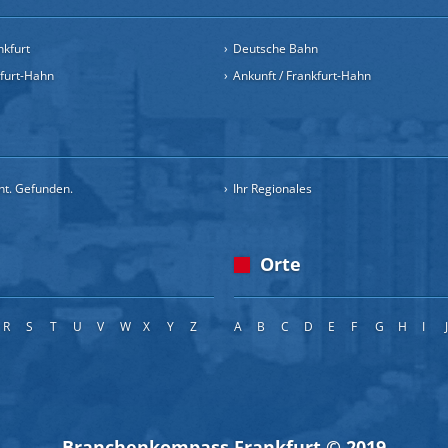
nkfurt
Deutsche Bahn
kfurt-Hahn
Ankunft / Frankfurt-Hahn
cht. Gefunden.
Ihr Regionales
Orte
R
S
T
U
V
W
X
Y
Z
A
B
C
D
E
F
G
H
I
Branchenkompass Frankfurt © 2019