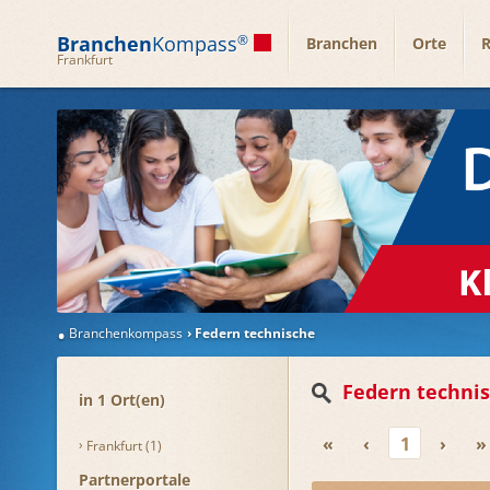
Branchen
Kompass
®
Branchen
Orte
R
Frankfurt
Branchenkompass
Federn technische
Federn techni
in 1 Ort(en)
«
‹
1
›
»
Frankfurt (1)
Partnerportale