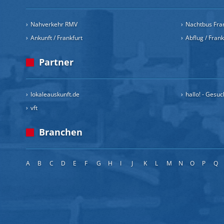
Nahverkehr RMV
Nachtbus Fra
Ankunft / Frankfurt
Abflug / Fran
Partner
lokaleauskunft.de
hallo! - Gesu
vft
Branchen
A
B
C
D
E
F
G
H
I
J
K
L
M
N
O
P
Q