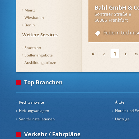
Bahl GmbH & C
Mainz
Sontraer Straße 8
Wiesbaden
60386
Frankfurt
Berlin
Federn technis
Weitere Services
Stadtplan
«
‹
1
›
»
Stellenangebote
Ausbildungsplätze
Top Branchen
Rechtsanwälte
Ärzte
Heizungsanlagen
Hotels und P
Sanitärinstallationen
Umzüge
Verkehr / Fahrpläne