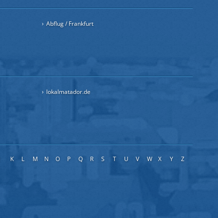
Abflug / Frankfurt
lokalmatador.de
J
K
L
M
N
O
P
Q
R
S
T
U
V
W
X
Y
Z