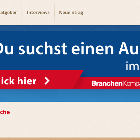
atgeber
Interviews
Neueintrag
sche