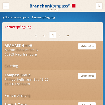
Branchen
Kompass
®
Frankfurt
Branchenkompass
Fernverpflegung
Fernverpflegung
«
‹
1
›
»
ARAMARK GmbH
Martin-Behaim-Str. 6
63263
Neu-Isenburg
Catering
Compass Group
Philipp-Helfmann-Str. 18-20
65760
Eschborn
Fernverpflegung
Fresh & Tasty