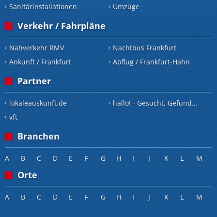
Sanitärinstallationen
Umzüge
Verkehr / Fahrpläne
Nahverkehr RMV
Nachtbus Frankfurt
Ankunft / Frankfurt
Abflug / Frankfurt-Hahn
Partner
lokaleauskunft.de
hallo! - Gesucht. Gefunden.
vft
Branchen
A
B
C
D
E
F
G
H
I
J
K
L
M
Orte
A
B
C
D
E
F
G
H
I
J
K
L
M