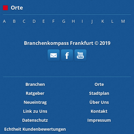
Orte
A
B
C
D
E
F
G
H
I
J
K
L
M
Branchenkompass Frankfurt © 2019
Branchen
Orte
Ratgeber
Stadtplan
Neueintrag
Über Uns
Link zu Uns
Kontakt
Datenschutz
Impressum
Echtheit Kundenbewertungen