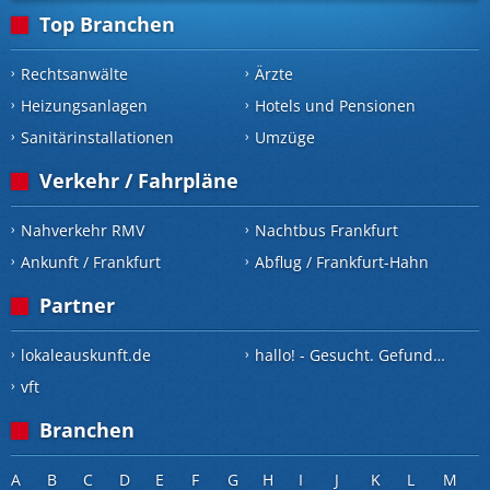
Top Branchen
Rechtsanwälte
Ärzte
Heizungsanlagen
Hotels und Pensionen
Sanitärinstallationen
Umzüge
Verkehr / Fahrpläne
Nahverkehr RMV
Nachtbus Frankfurt
Ankunft / Frankfurt
Abflug / Frankfurt-Hahn
Partner
lokaleauskunft.de
hallo! - Gesucht. Gefunden.
vft
Branchen
A
B
C
D
E
F
G
H
I
J
K
L
M