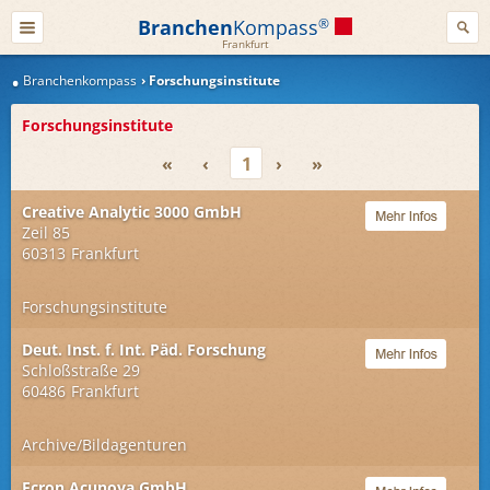
Branchen
Kompass
®
Frankfurt
Branchenkompass
Forschungsinstitute
Forschungsinstitute
«
‹
1
›
»
Creative Analytic 3000 GmbH
Zeil 85
60313
Frankfurt
Forschungsinstitute
Deut. Inst. f. Int. Päd. Forschung
Schloßstraße 29
60486
Frankfurt
Archive/Bildagenturen
Ecron Acunova GmbH