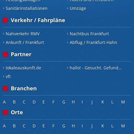
Sanitärinstallationen
Umzüge
Verkehr / Fahrpläne
Nahverkehr RMV
Nachtbus Frankfurt
Ankunft / Frankfurt
Abflug / Frankfurt-Hahn
Partner
lokaleauskunft.de
hallo! - Gesucht. Gefunden.
vft
Branchen
A
B
C
D
E
F
G
H
I
J
K
L
M
Orte
A
B
C
D
E
F
G
H
I
J
K
L
M