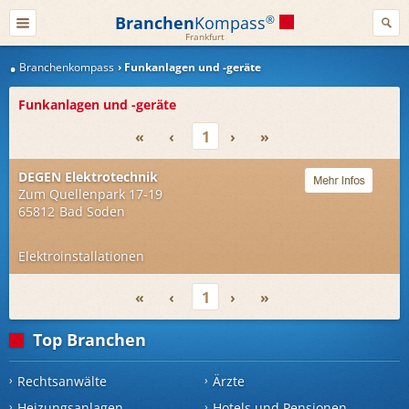
Branchen
Kompass
®
Frankfurt
Branchenkompass
Funkanlagen und -geräte
Funkanlagen und -geräte
«
‹
1
›
»
DEGEN Elektrotechnik
Zum Quellenpark 17-19
65812
Bad Soden
Elektroinstallationen
«
‹
1
›
»
Top Branchen
Rechtsanwälte
Ärzte
Heizungsanlagen
Hotels und Pensionen