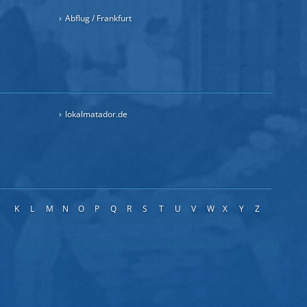
Abflug / Frankfurt
lokalmatador.de
J
K
L
M
N
O
P
Q
R
S
T
U
V
W
X
Y
Z