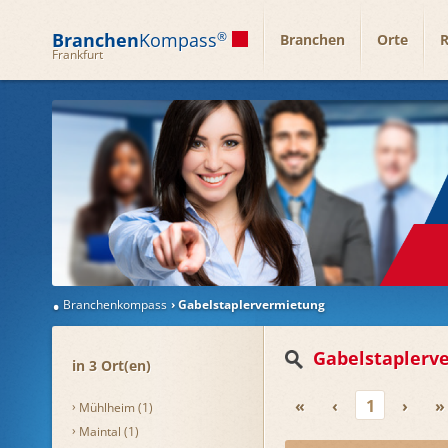
Branchen
Kompass
®
Branchen
Orte
R
Frankfurt
Branchenkompass
Gabelstaplervermietung
Gabelstaplerv
in 3 Ort(en)
«
‹
1
›
»
Mühlheim (1)
Maintal (1)