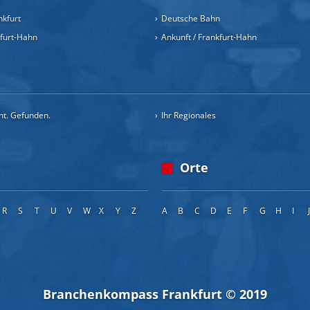
nkfurt
Deutsche Bahn
kfurt-Hahn
Ankunft / Frankfurt-Hahn
cht. Gefunden.
Ihr Regionales
Orte
R
S
T
U
V
W
X
Y
Z
A
B
C
D
E
F
G
H
I
Branchenkompass Frankfurt © 2019