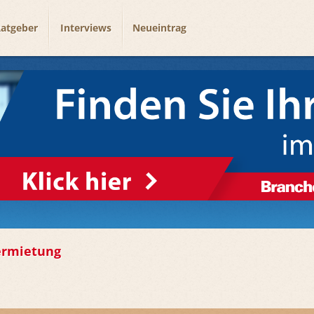
atgeber
Interviews
Neueintrag
ermietung