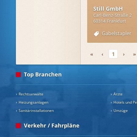
Still GmbH
Carl-Benz-Straße 2
60314
Frankfurt
Gabelstapler
«
‹
1
›
»
Top Branchen
Rechtsanwälte
Ärzte
Heizungsanlagen
Hotels und P
Sanitärinstallationen
Umzüge
Verkehr / Fahrpläne