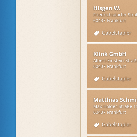
Hisgen W.
Friedrichsdorfer Stra
60437
Frankfurt
Gabelstapler
Klink GmbH
Albert-Einstein-Straß
60437
Frankfurt
Gabelstapler
Matthias Schm
Max-Holder-Straße 1
60437
Frankfurt
Gabelstapler