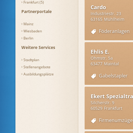
Frankfurt (5)
Cardo
Partnerportale
Industriestr. 23
63165
Mühlheim
Mainz
Föderanlagen
Wiesbaden
Berlin
Weitere Services
Ehlis E.
Ohmstr. 5a
Stadtplan
63477
Maintal
Stellenangebote
Ausbildungsplätze
Gabelstapler
Ekert Spezialt
Silcherstr. 9
60529
Frankfurt
Firmenumzüge