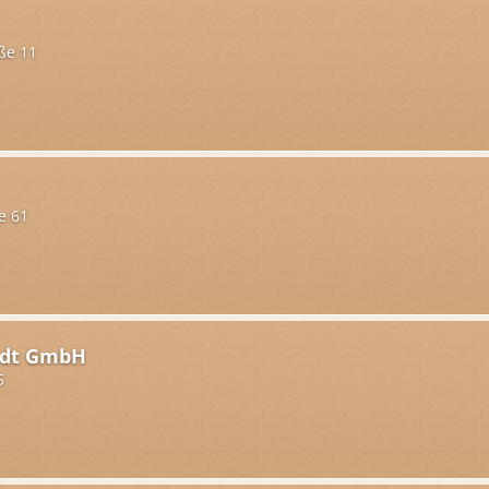
ße 11
e 61
idt GmbH
5