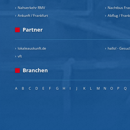
Nahverkehr RMV
Nachtbus Fra
Ankunft / Frankfurt
Abflug / Fran
Partner
lokaleauskunft.de
hallo! - Gesu
vft
Branchen
A
B
C
D
E
F
G
H
I
J
K
L
M
N
O
P
Q